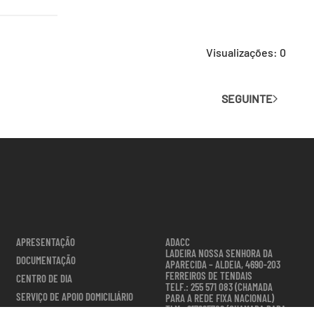
Visualizações: 0
SEGUINTE
APRESENTAÇÃO
ADACC
LADEIRA NOSSA SENHORA DA
DOCUMENTAÇÃO
APARECIDA – ALDEIA, 4690-203
FERREIROS DE TENDAIS
CENTRO DE DIA
TELF.: 255 571 083 (CHAMADA
SERVIÇO DE APOIO DOMICILIÁRIO
PARA A REDE FIXA NACIONAL)
TLM.: 917995709 (CHAMADA PARA